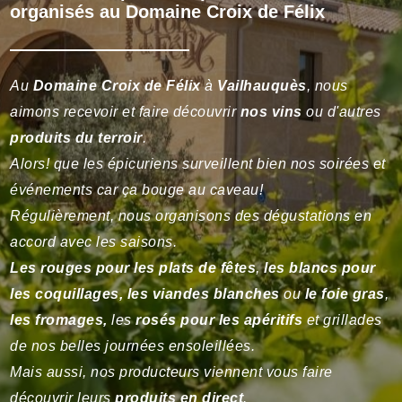
organisés au Domaine Croix de Félix
Au
Domaine Croix de Félix
à
Vailhauquès
, nous
aimons recevoir et faire découvrir
nos
vins
ou d'autres
produits du terroir
.
Alors! que les épicuriens surveillent bien nos soirées et
événements car ça bouge au caveau!
Régulièrement, nous organisons des dégustations en
accord avec les saisons.
Les rouges pour les plats de fêtes
,
les blancs pour
les coquillages, les viandes blanches
ou
le foie gras
,
les fromages,
les
rosés pour les apéritifs
et grillades
de nos belles journées ensoleillées.
Mais aussi, nos producteurs viennent vous faire
découvrir leurs
produits en direct
.