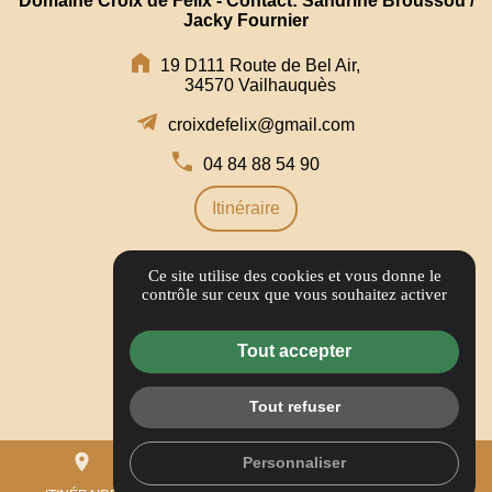
Domaine Croix de Félix - Contact: Sandrine Broussou /
Jacky Fournier
19 D111 Route de Bel Air,
34570 Vailhauquès
croixdefelix@gmail.com
04 84 88 54 90
Itinéraire
Ce site utilise des cookies et vous donne le
LIENS UTILES
contrôle sur ceux que vous souhaitez activer
Bons Plans
Tout accepter
Informations complémentaires
Mentions légales
Tout refuser
Politique de confidentialité
place
mail
call
Personnaliser
Gestion des cookies