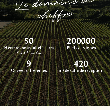
Le do
mai
ne e
n
chiffre
50
200000
Hectares sous label "Terra
Pieds de vignes
Vitis®" HVE
9
420
Cuvées différentes
m² de salle de réception